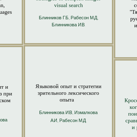
an,
visual search
с
guages
"Т
Блинников Г.Б., Рабесон М.Д.,
ру
Блинникова И.В.
и
Языковой опыт и стратегии
ыт и
зрительного лексического
з при
опыта
ском
Крос
ко
Блинникова И.В.,
Измалкова
пои
ова
А.И.,
Рабесон М.Д.
срав
и