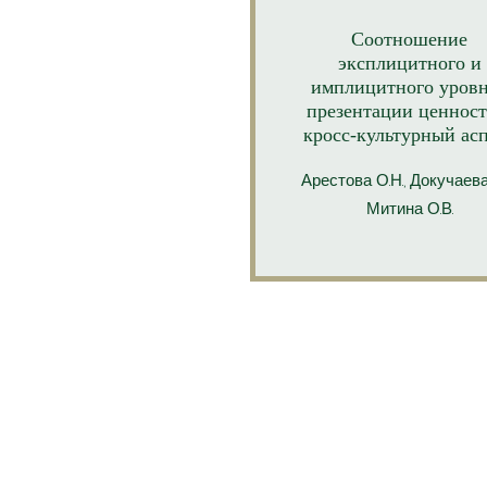
Соотношение
эксплицитного и
имплицитного уров
презентации ценност
кросс-культурный ас
Арестова О.Н.
, Докучаева 
Митина О.В.