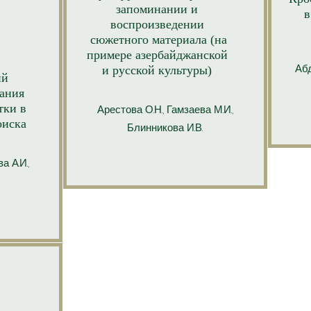
запоминании и
в
воспроизведении
сюжетного материала (на
примере азербайджанской
Абд
и русской культуры)
ий
вания
тки в
Арестова О.Н., Гамзаева М.И.,
оиска
Блинникова И.В.
а А.И.,