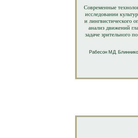
Современные техноло
исследовании культур
и лингвистического о
анализ движений гла
задаче зрительного п
Рабесон М.Д., Блиннико