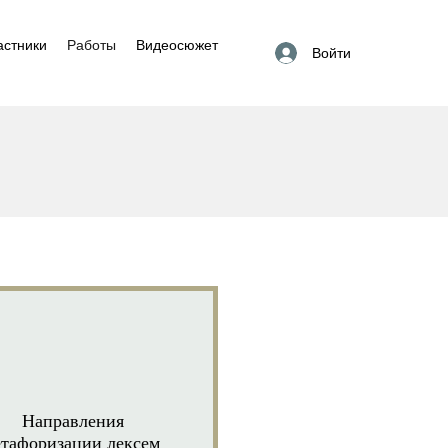
астники
Работы
Видеосюжет
Войти
Направления
тафоризации лексем