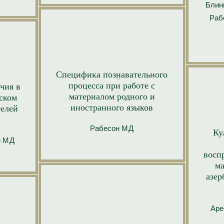
Блинн
Рабе
Специфика познавательного
процесса при работе с
чия в
материалом родного и
ском
иностранного языков
телей
Рабесон М.Д.
Кул
 М.Д.
восп
ма
азер
Аре