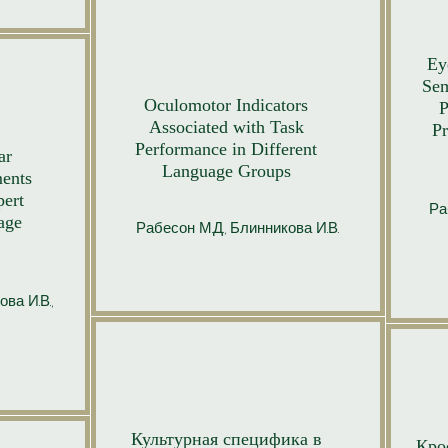
Ey
Sem
Oculomotor Indicators
P
Associated with Task
Pr
Performance in Different
ar
Language Groups
ents
pert
Ра
age
Рабесон М.Д., Блинникова И.В.
ва И.В.,
Культурная специфика в
Кро