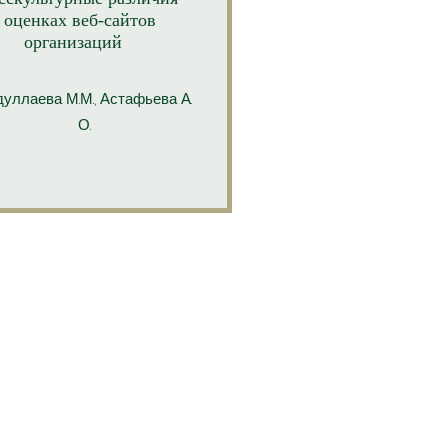
 оценках веб-сайтов
организаций
уллаева М.М., Астафьева А.
О.