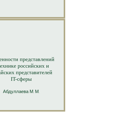
енности представле
ний
технике российских и
айских представителей
IT-сферы
Абдуллаева
М. М.