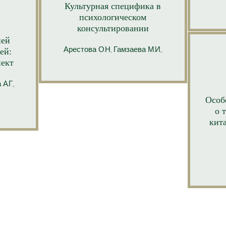
Культурная специфика в
психологическом
консультировании
ней
Арестова
О.Н, Гамзаева М.И.,
ей:
пект
А.Г.,
Особ
о 
кит