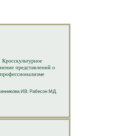
Кросскультурное
нение представлений о
профессионализме
инникова И.В., Рабесон М.Д.,