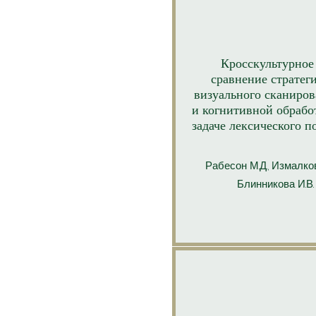
Кросскультурное
сравнение стратег
визуального сканиро
и когнитивной обрабо
задаче лексического п
Рабесон М.Д., Измалков
Блинникова И.В.