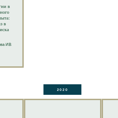
гии в
ного
пыта:
з в
оиска
ва И.В.
2020