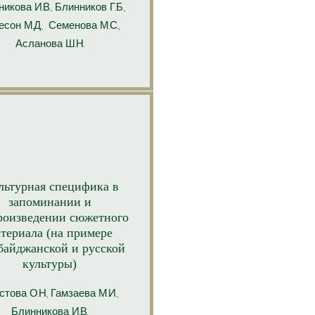
икова И.В., Блинников Г.Б.,
сон М.Д., Семенова М.С.,
Асланова Ш.Н.
ьтурная специфика в
запоминании и
роизведении сюжетного
териала (на примере
байджанской и русской
культуры)
стова
О.Н, Гамзаева М.И.,
Блинникова И.В.