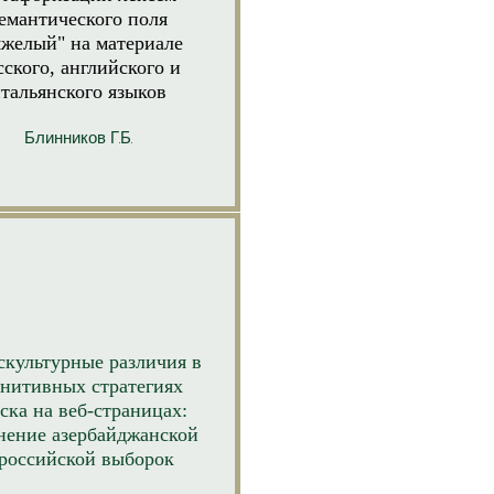
емантического поля
яжелый" на материале
сского, английского и
тальянского языков
Блинников Г.Б.
скультурные различия в
гнитивных стратегиях
ска на веб-страницах:
нение азербайджанской
 российской выборок