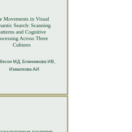
e Movements in Visual
antic Search: Scanning
atterns and Cognitive
ocessing Across Three
Cultures
бесон М.Д., Блинникова И.В.,,
Измалкова А.И.
сскультурные различия