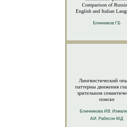
Comparison of Russi
English and Italian Lan
Блинников Г.Б.
Лингвистический оп
паттерны движения гла
зрительном семантиче
поиске
Блинникова И.В.,
Измалк
А.И.,
Рабесон М.Д.