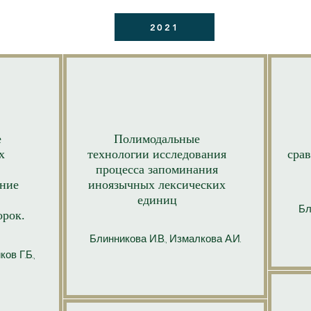
2021
е
Полимодальные
х
технологии исследования
срав
процесса запоминания
ение
иноязычных лексических
единиц
Бл
орок.
Блинникова И.В., Измалкова А.И.
ов Г.Б.,