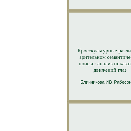
Кросскультурные разли
зрительном семантиче
поиске: анализ показа
движений глаз
Блинникова И.В.
,
Рабесон