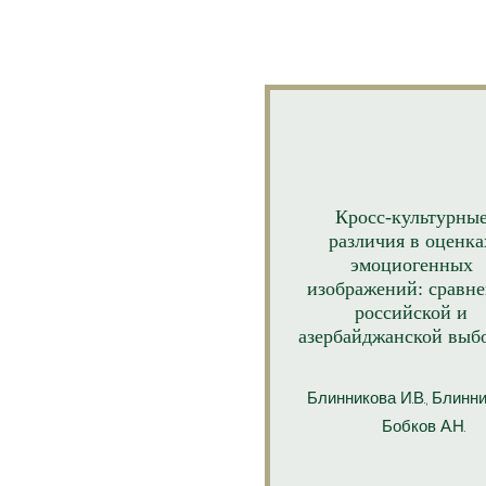
Кросс-культурны
различия в оценка
эмоциогенных
изображений: сравн
российской и
азербайджанской выб
Блинникова И.В., Блинник
Бобков А.Н.